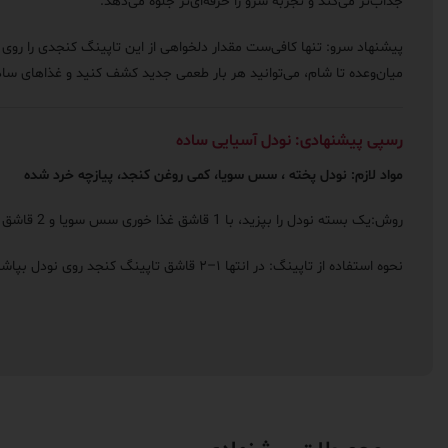
جذاب‌تر می‌کند و تجربه سرو را حرفه‌ای‌تر جلوه می‌دهد.
پیشنهاد سرو: تنها کافی‌ست مقدار دلخواهی از این تاپینگ کنجدی را روی
میان‌وعده تا شام، می‌توانید هر بار طعمی جدید کشف کنید و غذاهای ساد
رسپی پیشنهادی: نودل آسیایی ساده
مواد لازم: نودل پخته ، سس سویا، کمی روغن کنجد، پیازچه خرد شده
روش:یک بسته نودل را بپزید، با 1 قاشق غذا خوری سس سویا و 2 قاشق غذا خوری روغن کنجد و سبزیجات معطر مخلوط کنید.
نحوه استفاده از تاپینگ: در انتها ۱–۲ قاشق تاپینگ کنجد روی نودل بپاشید تا طعم و بافت دلپذیری اضافه شود.