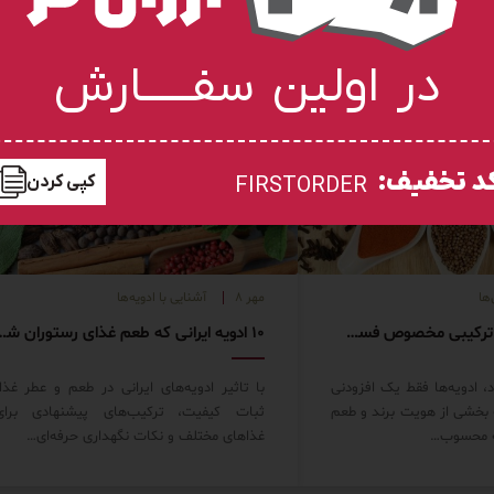
در اولین سفـــــارش
د تخفیف:
کپی کردن
FIRSTORDER
ها
مهر ۸
آشنایی با ادویه‌ها
معرفی ادویه‌های ترکیبی مخصوص فست فودها
۱۰ ادویه ایرانی که طعم غذای رس
 ادویه‌ها فقط یک افزودنی
با تاثیر ادویه‌های ایرانی در طعم و عطر غذا،
 بخشی از هویت برند و طعم
ثبات کیفیت، ترکیب‌های پیشنهادی برای
عه محسوب…
غذاهای مختلف و نکات نگهداری حرفه‌ای…