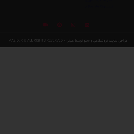
سط
هینزا
. - MAZID.IR © ALL RIGHTS RESERVED