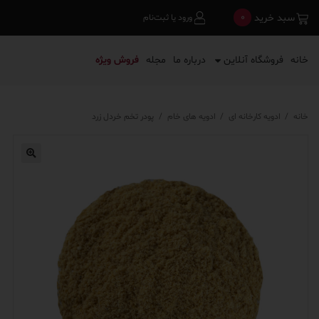
0
سبد خرید
ورود یا ثبت‌نام
خانه
فروشگاه آنلاین
درباره ما
مجله
فروش ویژه
خانه
/
ادویه کارخانه ای
/
ادویه های خام
/
پودر تخم خردل زرد