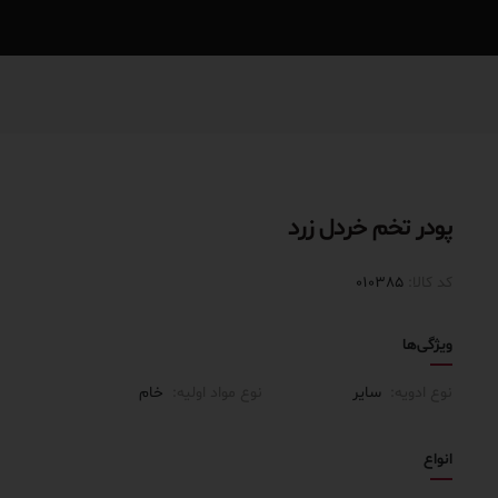
پودر تخم خردل زرد
کد کالا:
010385
ویژگی‌ها
نوع ادویه:
سایر
نوع مواد اولیه:
خام
انواع