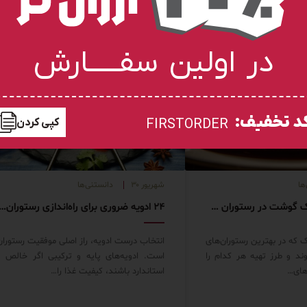
در اولین سفـــــارش
د تخفیف:
کپی کردن
FIRSTORDER
ها
شهریور ۳۰
دانستنی‌ها
انواع سس استیک گوشت در رستوران های دنیا
۲۴ ادویه ضروری برای راه‌اندازی رستوران یا فست‌ف
 که در بهترین رستوران‌های
انتخاب درست ادویه، راز اصلی موفقیت رستوران
وند و طرز تهیه هر کدام را
است. ادویه‌های پایه و ترکیبی اگر خالص و
های…
استاندارد باشند، کیفیت غذا را…