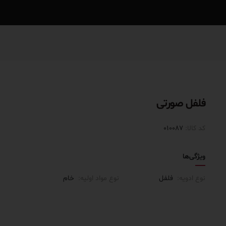
فلفل صورتی
کد کالا:
010087
ویژگی‌ها
نوع ادویه:
فلفل
نوع مواد اولیه:
خام