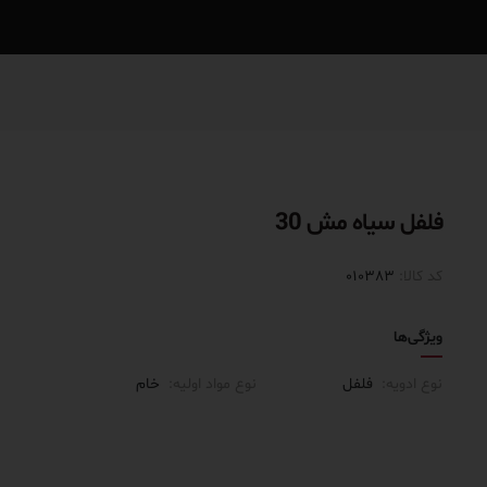
فلفل سیاه مش 30
کد کالا:
010383
ویژگی‌ها
نوع ادویه:
فلفل
نوع مواد اولیه:
خام