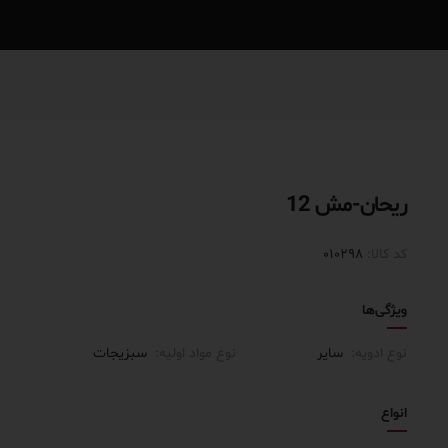
ریحان-مش 12
کد کالا:
010298
ویژگی‌ها
نوع ادویه:
سایر
نوع مواد اولیه:
سبزیجات
انواع