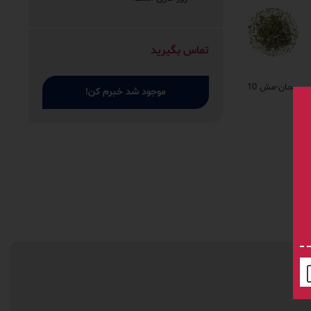
تماس بگیرید
ریحان-مش 10
موجود شد خبرم کن!