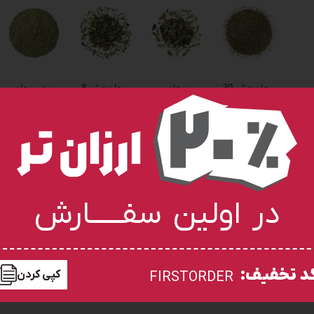
ریحان-مش 30
ریحان
ریحان-مش 8
پودر ریحان
ریحان-مش 18
در اولین سفـــــارش
نظرات (0)
د تخفیف:
کپی کردن
FIRSTORDER