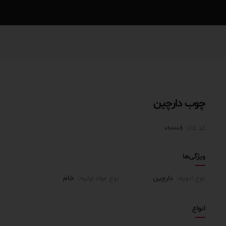
چوب دارچین
کد کالا:
010008
ویژگی‌ها
نوع ادویه:
دارچین
نوع مواد اولیه:
خام
انواع