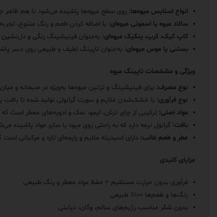
انواع اسلایس میوه‌ها:
روی سطح میوه‌ها پاشیده می‌شود تا هم ظاهر جذ
سالاد میوه یا اسموتی میوه‌ای:
با اضافه کردن طعم و رنگ متنوع، تجربه
کاپ کیک، کرپ، پنکیک میوه‌ای:
به‌عنوان فینیشینگ رنگی و دل‌نشین اس
بستنی یا موس میوه‌ای:
به‌عنوان تاپینگ لطیف و طبیعی روی دسر پاشی
ویژگی و مشخصات تاپینگ میوه
نوع مصرف:
برای فینیشینگ و تزئین میوه‌ها به‌ویژه در صبحانه و میان
نوع فرآوری:
با خشک‌شدن ملایم و سورت گرانولی تولید شده تا بافت ی
مواد اصلی:
ترکیبی از چای ترش، لیمو، نمک و ادویه‌های معطر است که طع
بافت:
گرانول نرمه دارد که به راحتی روی میوه یا سایر مواد پاشیده می
عطر و طعم غالب:
دارای اسیدیته ملایم و رایحه‌ای تازه و مرکباتی است
مزایای کلیدی
فرآوری بدون حرارت مستقیم = حفظ مواد معطر و رنگ طبیعی
رنگ‌ها و طعم‌ها ۱۰۰٪ طبیعی
بدون شکر مناسب رژیم‌های سالم، وگان، دیابتی