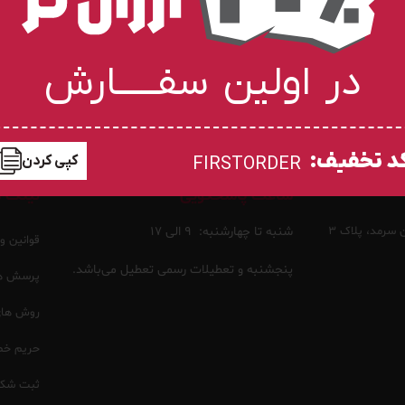
در اولین سفـــــارش
د تخفیف:
کپی کردن
FIRSTORDER
ساعت پاسخگویی
لینک ه
 سرمد، پلاک ۳
شنبه تا چهارشنبه:
۹ الی ۱۷
قوانین و
پنجشنبه و تعطیلات رسمی تعطیل می‌باشد.
پرسش ها
روش های 
حریم خ
ثبت شکا