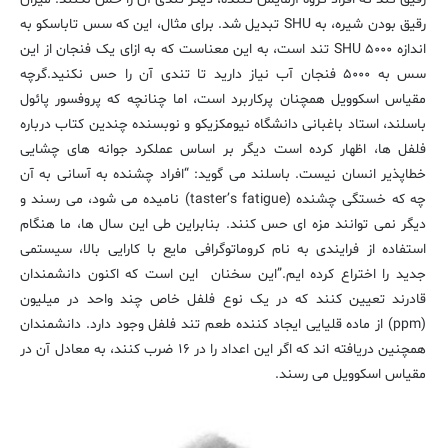
رقیق بودن شیره، به SHU تبدیل شد. برای مثال، این که سس تاباسکو به
اندازه ۵۰۰۰ SHU تند است، به این معناست که به ازای یک فنجان از این
سس به ۵۰۰۰ فنجان آب نیاز دارید تا تندی آن را حس نکنید.گرچه
مقیاس اسکوویل همچنان پرکاربرد است، اما چنانچه که پروفسور پائول
باسلند، استاد باغبانی دانشگاه نیومکزیکو و نوبسنده چندین کتاب درباره
فلفل ها، اظهار کرده است دیگر بر اساس عملکرد جوانه های چشایی
خطاپذیر انسان نیست. باسلند می گوید: “افراد چشنده به آسانی به آن
چه که خستگی چشنده (taster’s fatigue) نامیده می شود، می رسند و
دیگر نمی توانند مزه ای حس کنند. بنابراین طی این سال ها، ما هنگام
استفاده از فرایندی به نام کروماتوگرافی مایع با کارایی بالا، سیستمی
جدید را اختراع کرده ایم.”این سخنان این است که اکنون دانشمندان
قادرند تعیین کنند که در یک نوع فلفل خاص چند واحد در میلیون
(ppm) از ماده قلیایی ایجاد کننده طعم تند فلفل وجود دارد. دانشمندان
همچنین دریافته اند که اگر این اعداد را در ۱۶ ضرب کنند، به معادل آن در
مقیاس اسکوویل می رسند.