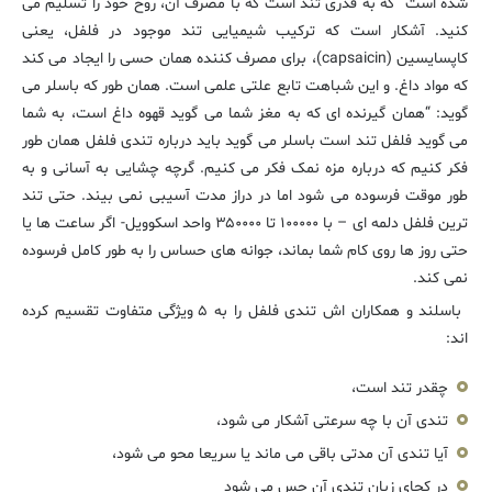
شده است “که به قدری تند است که با مصرف آن، روح خود را تسلیم می
کنید. آشکار است که ترکیب شیمیایی تند موجود در فلفل، یعنی
کاپسایسین (capsaicin)، برای مصرف کننده همان حسی را ایجاد می کند
که مواد داغ. و این شباهت تابع علتی علمی است. همان طور که باسلر می
گوید: “همان گیرنده ای که به مغز شما می گوید قهوه داغ است، به شما
می گوید فلفل تند است باسلر می گوید باید درباره تندی فلفل همان طور
فکر کنیم که درباره مزه نمک فکر می کنیم. گرچه چشایی به آسانی و به
طور موقت فرسوده می شود اما در دراز مدت آسیبی نمی بیند. حتی تند
ترین فلفل دلمه ای – با ۱۰۰۰۰۰ تا ۳۵۰۰۰۰ واحد اسکوویل- اگر ساعت ها یا
حتی روز ها روی کام شما بماند، جوانه های حساس را به طور کامل فرسوده
نمی کند.
باسلند و همکاران اش تندی فلفل را به ۵ ویژگی متفاوت تقسیم کرده
اند:
چقدر تند است،
تندی آن با چه سرعتی آشکار می شود،
آیا تندی آن مدتی باقی می ماند یا سریعا محو می شود،
در کجای زبان تندی آن حس می شود