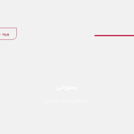
ورود 
رستورانی
خرید آنلاین ادویه رستورانی