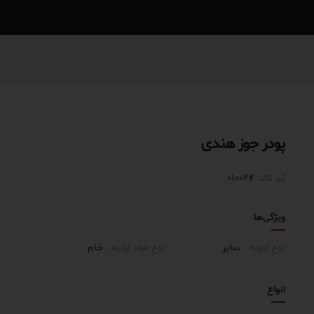
پودر جوز هندی
کد کالا:
010044
ویژگی‌ها
نوع ادویه:
سایر
نوع مواد اولیه:
خام
انواع