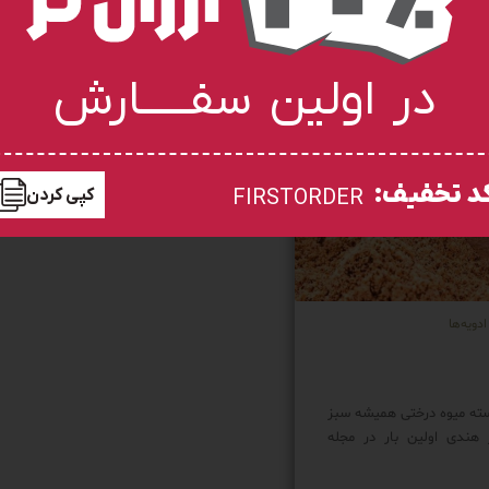
در اولین سفـــــارش
د تخفیف:
کپی کردن
FIRSTORDER
ادویه‌ها
سته میوه درختی همیشه سبز
هندی اولین بار در مجله