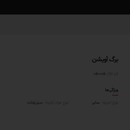
برگ آویشن
کد کالا:
050005
ویژگی‌ها
نوع ادویه:
سایر
نوع مواد اولیه:
سبزیجات