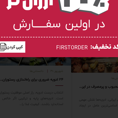
در اولین سفـــــارش
د تخفیف:
کپی کردن
FIRSTORDER
شهریور ۳۰
دانستنی‌ها
ی‌ها
۲۴ ادویه ضروری برای راه‌اندازی رستوران یا فست‌ف
انواع ادویه های محبوب و پرمصرف در ایران
انتخاب درست ادویه، راز اصلی موفقیت رستوران
است. ادویه‌های پایه و ترکیبی اگر خالص و
ایرانی، ادویه‌ها نقش مهمی
استاندارد باشند، کیفیت غذا را…
اساسی‌ترین عامل در ایجاد