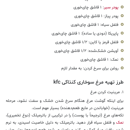
پودر سیر
:
۱ قاشق چای‌خوری
پودر پیاز:
۱ قاشق چای‌خوری
فلفل سیاه:
۱ قاشق چای‌خوری
پاپریکا (دودی یا ساده):
۱ قاشق چای‌خوری
فلفل قرمز یا کاین:
۱/۲ قاشق چای‌خوری
آویشن خشک‌شده:
۱/۲ قاشق چای‌خوری
نمک:
۱ قاشق چای‌خوری
روغن برای سرخ کردن:
به مقدار لازم
طرز تهیه مرغ سوخاری کنتاکی kfc
۱. مرینیت کردن مرغ
برای اینکه گوشت مرغ هنگام سرخ شدن خشک و سفت نشود، مرحله
مرینیت (خواباندن در مایع طعم‌دهنده) بسیار مهم است.
تکه‌های مرغ (ترجیحاً با پوست) را در ترکیبی از باترمیلک (دوغ تخمیری)،
نمک
و فلفل سیاه قرار دهید. باترمیلک به دلیل خاصیت اسیدی، به نرم
شدن بافت مرغ کمک می‌کند و باعث می‌شود طعم ادویه‌ها بهتر جذب