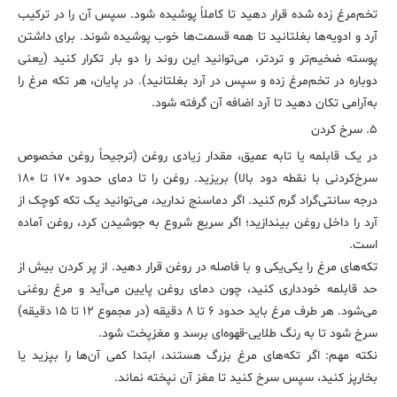
تخم‌مرغ زده شده قرار دهید تا کاملاً پوشیده شود. سپس آن را در ترکیب
آرد و ادویه‌ها بغلتانید تا همه قسمت‌ها خوب پوشیده شوند. برای داشتن
پوسته ضخیم‌تر و تردتر، می‌توانید این روند را دو بار تکرار کنید (یعنی
دوباره در تخم‌مرغ زده و سپس در آرد بغلتانید). در پایان، هر تکه مرغ را
به‌آرامی تکان دهید تا آرد اضافه آن گرفته شود.
۵. سرخ کردن
در یک قابلمه یا تابه عمیق، مقدار زیادی روغن (ترجیحاً روغن مخصوص
سرخ‌کردنی با نقطه دود بالا) بریزید. روغن را تا دمای حدود ۱۷۰ تا ۱۸۰
درجه سانتی‌گراد گرم کنید. اگر دماسنج ندارید، می‌توانید یک تکه کوچک از
آرد را داخل روغن بیندازید؛ اگر سریع شروع به جوشیدن کرد، روغن آماده
است.
تکه‌های مرغ را یکی‌یکی و با فاصله در روغن قرار دهید. از پر کردن بیش از
حد قابلمه خودداری کنید، چون دمای روغن پایین می‌آید و مرغ روغنی
می‌شود. هر طرف مرغ باید حدود ۶ تا ۸ دقیقه (در مجموع ۱۲ تا ۱۵ دقیقه)
سرخ شود تا به رنگ طلایی-قهوه‌ای برسد و مغزپخت شود.
نکته مهم: اگر تکه‌های مرغ بزرگ هستند، ابتدا کمی آن‌ها را بپزید یا
بخارپز کنید، سپس سرخ کنید تا مغز آن نپخته نماند.