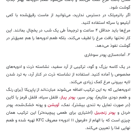
گوشت شود.
اگر باترمیلک در دسترس ندارید، می‌توانید از ماست رقیق‌شده با کمی
آبلیمو یا سرکه استفاده کنید.
مرغ‌ها باید حداقل ۴ ساعت و ترجیحاً طی یک شب در یخچال بمانند. این
کار نه‌تنها بافت مرغ را لطیف می‌کند، بلکه طعم ادویه‌ها را هم عمیق‌تر در
گوشت نفوذ می‌دهد.
۲. آماده‌سازی پودر سوخاری
در یک کاسه بزرگ و گود، ترکیبی از آرد سفید، نشاسته ذرت و ادویه‌های
مخصوص را آماده کنید. استفاده از نشاسته ذرت در کنار آرد، به ترد شدن
لایه بیرونی مرغ کمک زیادی می‌کند.
ادویه‌هایی که به این ترکیب اضافه می‌شوند عبارت‌اند از:پاپریکا (برای رنگ
و طعم دودی ملایم)، پودر سیر،
پودر پیاز
، فلفل سیاه، فلفل قرمز یا کاین
(در صورت تمایل به تندی بیشتر)، نمک،
آویشن
و پونه خشک‌شده، پودر
خردل و
پودر زنجبیل
(اختیاری برای طعمی پیچیده‌تر) این ترکیب همان
چیزی است که با الهام از «فرمول ۱۱ ادویه» معروف KFC تهیه شده و طعم
نهایی غذا را تعیین می‌کند.