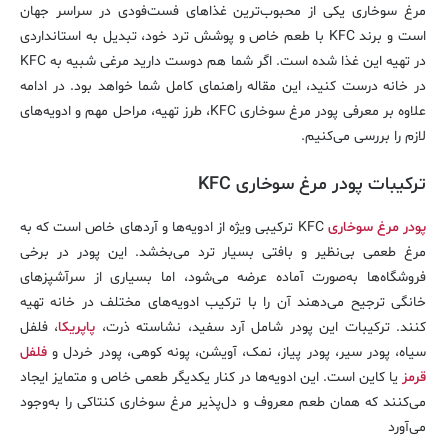
مرغ سوخاری یکی از محبوب‌ترین غذاهای فست‌فودی در سراسر جهان
است و برند KFC با طعم خاص و پوشش ترد خود، تبدیل به استانداردی
در تهیه این غذا شده است. اگر شما هم دوست دارید مرغی شبیه به KFC
در خانه درست کنید، این مقاله راهنمای کامل شما خواهد بود. در ادامه
علاوه بر معرفی پودر مرغ سوخاری KFC، طرز تهیه، مراحل مهم و ادویه‌های
لازم را بررسی می‌کنیم.
ترکیبات پودر مرغ سوخاری KFC
پودر مرغ سوخاری
KFC ترکیبی ویژه از ادویه‌ها و آردهای خاص است که به
مرغ طعمی بی‌نظیر و بافتی بسیار ترد می‌بخشد. این پودر در برخی
فروشگاه‌ها به‌صورت آماده عرضه می‌شود، اما بسیاری از سرآشپزهای
خانگی ترجیح می‌دهند آن را با ترکیب ادویه‌های مختلف در خانه تهیه
کنند. ترکیبات این پودر شامل آرد سفید، نشاسته ذرت،
پاپریکا
، فلفل
سیاه، پودر سیر، پودر پیاز، نمک، آویشن، پونه کوهی، پودر خردل و
فلفل
قرمز
یا کاین است. این ادویه‌ها در کنار یکدیگر طعمی خاص و متمایز ایجاد
می‌کنند که همان طعم معروف و دل‌پذیر مرغ سوخاری کنتاکی را به‌وجود
می‌آورد