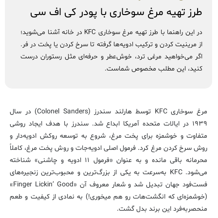
طرز تهیه مرغ سوخاری با پودر کی اف سی
در این راهنما با طرز تهیه مرغ سوخاری KFC در خانه آشنا می‌شوید؛
از مرینیت کردن و ترکیب ادویه‌ها گرفته تا سرخ کردن یا پخت در فر.
اگر می‌خواهید مرغی ترد، خوش‌عطر و حرفه‌ای مثل رستوران درست
کنید، این مطلب مخصوص شماست.
مرغ سوخاری KFC توسط هارلند سندرز (Colonel Sanders) در سال
۱۹۳۹ در ایالات متحده آمریکا ابداع شد. سندرز با هدف ایجاد روشی
متفاوت و خوشمزه برای پخت مرغ، شروع به توسعه روکش ادویه‌دار و
روش سرخ کردن مرغ کرد. فرمول اصلی ادویه‌جات و روش پخت مرغ، کاملاً
محرمانه باقی مانده و به عنوان «فرمول ۱۱ ادویه و چاشنی» شناخته
می‌شود. KFC به‌سرعت به یکی از بزرگ‌ترین و محبوب‌ترین زنجیره‌های
فست‌فود جهان تبدیل شد و شعار معروف آن «Finger Lickin’ Good»
(خوشمزه‌ای که انگشت‌هات رو هم میخوری!) به نمادی از کیفیت و طعم
منحصربه‌فرد این برند بدل گشت.