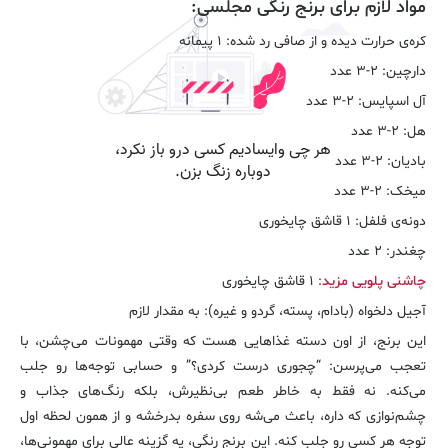
مواد لازم برای برنج رنگی مجلسی:
کره‌ی حرارت دیده و از صافی رد شده:
۱ پیمانه
دارچین
: ۲-۳ عدد
آل اسپایس:
۲-۳ عدد
هل:
۲-۳ عدد
بادیان:
۲-۳ عدد
میخک:
۲-۳ عدد
دونه‌ی فلفل:
۱ قاشق چایخوری
چغندر
: ۲ عدد
چاشنی پلویی مزید
:
۱ قاشق چایخوری
آجیل دلخواه (بادام، پسته، گردو و غیره):
به مقدار لازم
این برنج، از اون دسته غذاهایی هست که وقتی مهمونات می‌چشن، با
تعجب می‌پرسن: “چجوری درست کردی؟” و حسابی توجه‌ها رو جلب
می‌کنه. نه فقط به خاطر طعم بی‌نظیرش، بلکه رنگ‌های جذاب و
چشم‌نوازی که داره، باعث می‌شه روی سفره بدرخشه و از همون لحظه اول
توجه هر کسی رو جلب کنه. این برنج رنگی، یه گزینه عالی برای مهمونی‌ها،