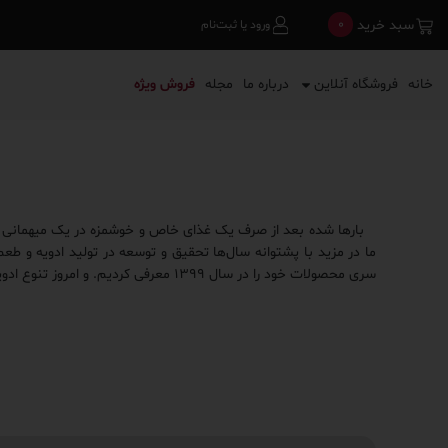
0
سبد خرید
ورود یا ثبت‌نام
خانه
فروشگاه آنلاین
درباره ما
مجله
فروش ویژه
بارها شده بعد از صرف یک غذای خاص و خوشمزه در یک میهمانی یا د
ما در مزید با پشتوانه سال‌ها تحقیق و توسعه در تولید ادویه و طع
سری محصولات خود را در سال ۱۳۹۹ معرفی کردیم. و امروز تنوع ادویه و چاشنی‌های خانگی مزید بیش از ۶۰ مورد بوده و به اذعان مصرف کنندگان، با کیفیت‌ترین محصولات بازار هستند.