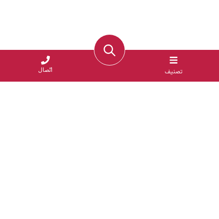
اتّصال
تصنيف
عن مزيد
البهارات هي روح الطعام، تمتد جذورها إلى آلاف السنين، ويعود علمنا
بها إلى نحو 3500 سنة قبل الميلاد، حين كان المصريون القدماء
يستخدمون البهارات لإضفاء النكهة على الطعام، وفي صناعة
مستحضرات التجميل والعناية، وكذلك في تحنيط موتاهم. تُحضَّر
البهارات من البذور والثمار والجذور والبصل وحتى قشور النباتات
الصالحة للأكل، ونحن في الحقيقة مدينون لهذه العناصر الطبيعية منذ
القدم في ما يتعلق بمذاق أطعمتنا ولونها.